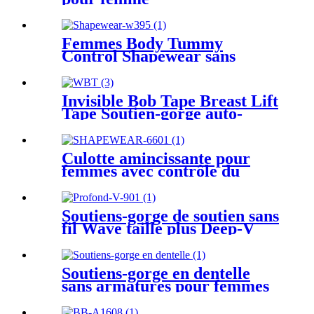
Femmes Body Tummy
Control Shapewear sans
couture Sculpting Body
Shaper String
Invisible Bob Tape Breast Lift
Tape Soutien-gorge auto-
adhésif
Culotte amincissante pour
femmes avec contrôle du
ventre
Soutiens-gorge de soutien sans
fil Wave taille plus Deep-V
Soutiens-gorge en dentelle
sans armatures pour femmes
Plus Size Vest Lingerie Thin
Cup Brassiere Veyday Wear