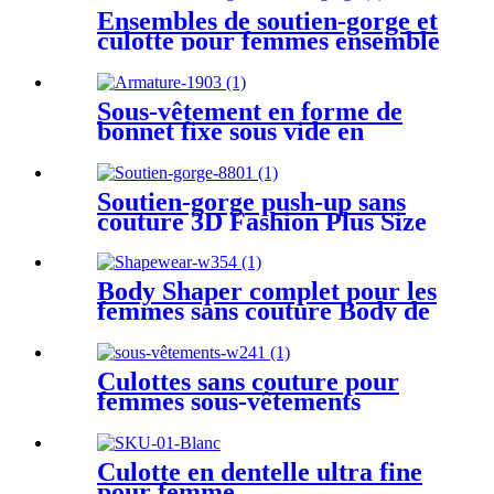
Ensembles de soutien-gorge et
culotte pour femmes ensemble
de lingerie de soutien-gorge
de sport
Sous-vêtement en forme de
bonnet fixe sous vide en
dentelle doux pour la peau
sans armatures
Soutien-gorge push-up sans
couture 3D Fashion Plus Size
pour femmes enceintes
Body Shaper complet pour les
femmes sans couture Body de
contrôle du ventre Shapewear
Culottes sans couture pour
femmes sous-vêtements
invisibles slips en soie de
couleur unie
Culotte en dentelle ultra fine
pour femme