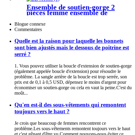
Ensemble de soutien-gorge 2
pièces femme ensemble de
tongs de soutien-gorge sans
couture sans fil
Blogue connexe
Commentaires
Quelle est la raison pour laquelle les bonnets
sont bien ajustés mais le dessous de poitrine est
serré ?
1. Vous pouvez utiliser la boucle d'extension de soutien-gorge
(également appelée boucle d'extension) pour résoudre le
problème. La sangle arrière de la boucle est trop serrée, son
prix est de 0,1 à 0,5 USD, dépensez le moins d'argent pour
économiser un soutien-gorge ou cela en vaut la peine.C'est du
moût...
Qu'en est-il des sous-vêtements qui remontent
toujours vers le haut ?
Je crois que beaucoup de femmes rencontrent ce
problème.Les sous-vêtements remontent toujours vers le haut
et c'est gênant d'être vu.Comment pouvons-nous éviter ce